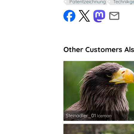
Patentzeichnung
Technikg
Other Customers Al
Steinadler_01
Iceman