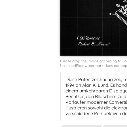
Please crop the image according to your 
UnlimitedPixel watermark does not appe
Diese Patentzeichnung zeigt d
1994 an Alan K. Lund. Es han
einem umkehrbaren Displayde
Benutzer, den Bildschirm zu 
Vorläufer moderner Convertib
illustrieren sowohl die elektr
verschiedene Perspektiven d