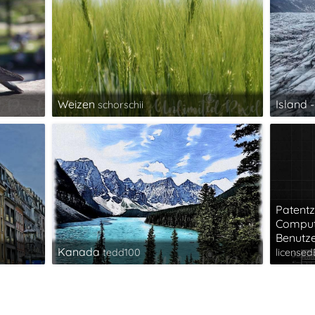
Weizen
Island -
schorschii
Patentz
Comput
Benutze
Kanada
tedd100
license