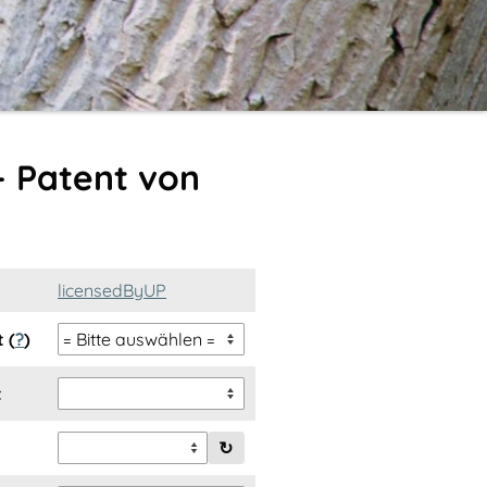
– Patent von
licensedByUP
 (
?
)
t
↻