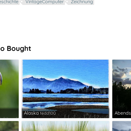
eschichte
VintageComputer
Zeichnung
so Bought
Alaska
Abend
tedd100