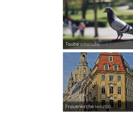
Taube
schorschii
Frauenkirche
tedd100