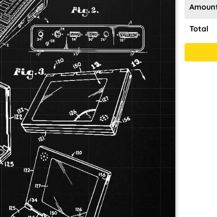
Amoun
Total