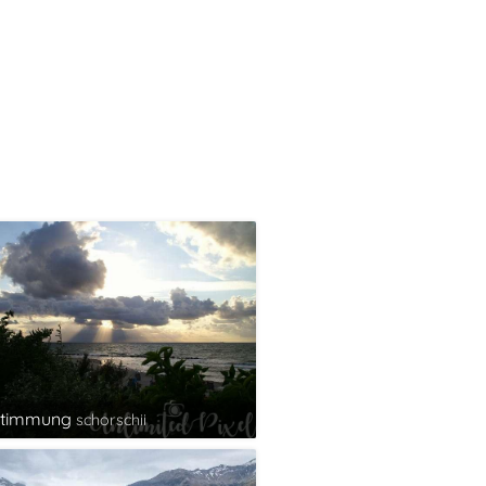
stimmung
schorschii