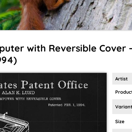
ter with Reversible Cover 
994)
Artist
Product
Varian
Size