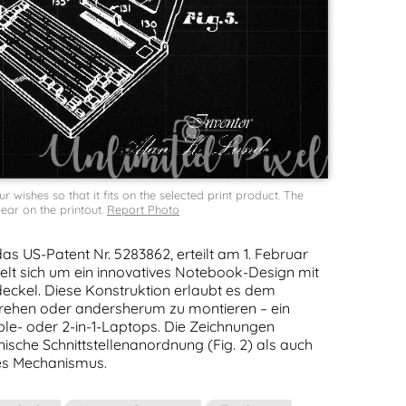
wishes so that it fits on the selected print product. The
ar on the printout.
Report Photo
as US-Patent Nr. 5283862, erteilt am 1. Februar
delt sich um ein innovatives Notebook-Design mit
ckel. Diese Konstruktion erlaubt es dem
drehen oder andersherum zu montieren – ein
le- oder 2-in-1-Laptops. Die Zeichnungen
onische Schnittstellenanordnung (Fig. 2) als auch
es Mechanismus.