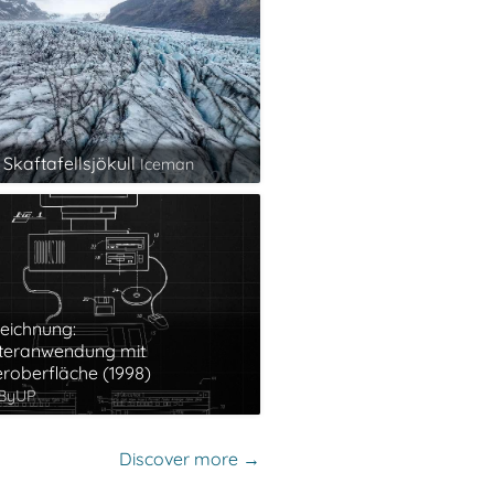
 Skaftafellsjökull
Iceman
eichnung:
eranwendung mit
roberfläche (1998)
dByUP
Discover more →