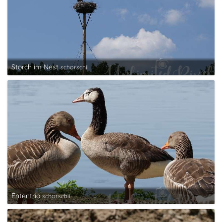
Storch im Nest
schorschii
Ententrio
schorschii