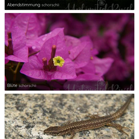
Abendstimmung
schorschii
Blüte
schorschii