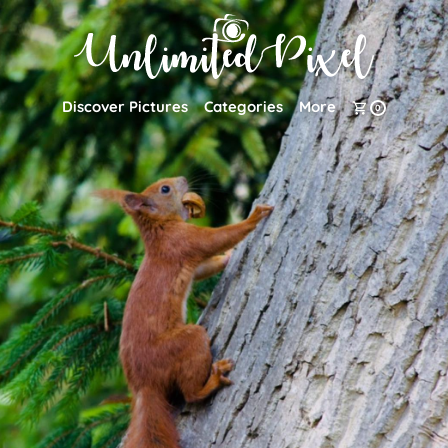
Discover Pictures
Categories
More
0