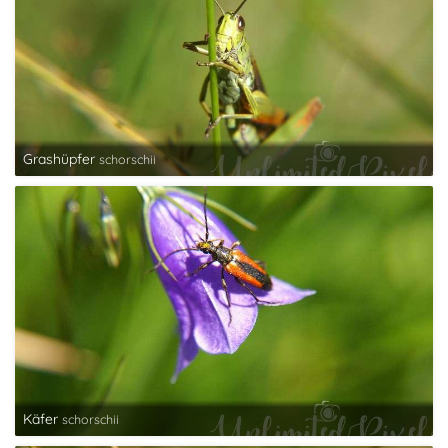
Grashüpfer
schorschii
Käfer
schorschii