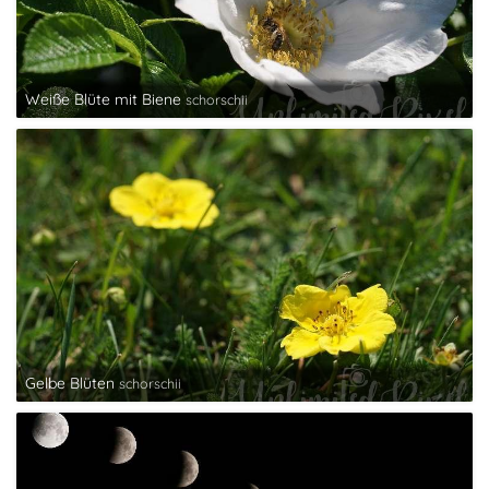
Weiße Blüte mit Biene
schorschii
Gelbe Blüten
schorschii