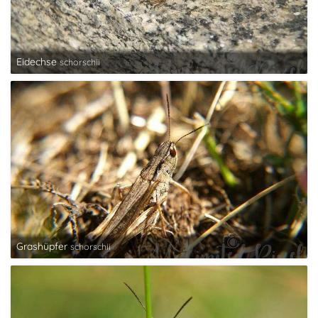
Eidechse
schorschii
Grashüpfer
schorschii