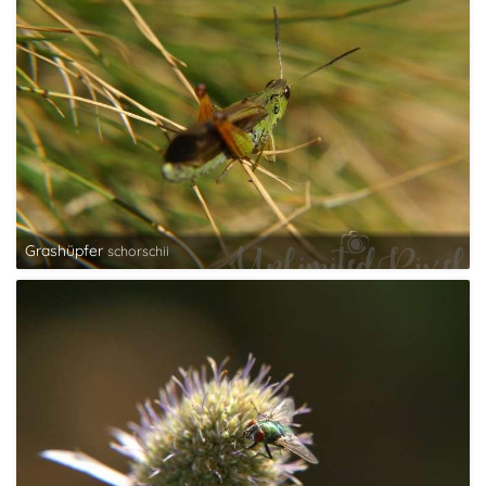
Grashüpfer
schorschii