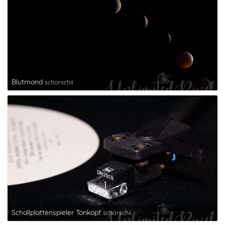
Blutmond
schorschii
Schallplattenspieler Tonkopf
schorschii