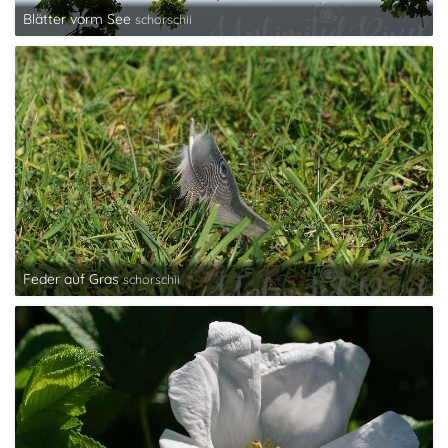
Blätter vorm See
schorschii
Feder auf Gras
schorschii