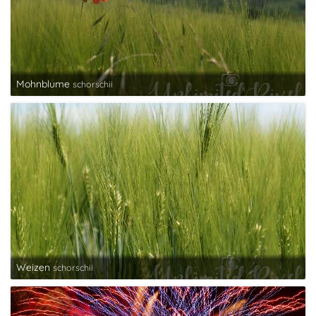
Mohnblume
schorschii
Weizen
schorschii