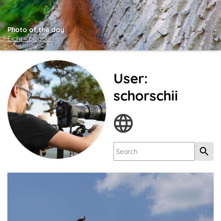
Photo of the day
Eichi ~ picgoerl
User:
schorschii