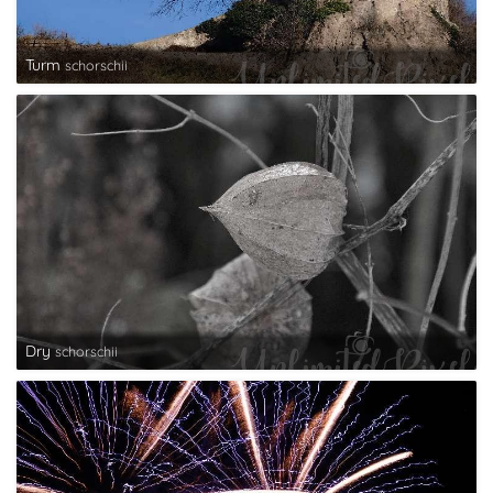
Turm
schorschii
Dry
schorschii