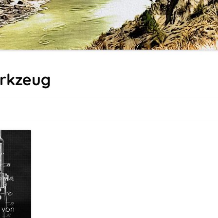
erkzeug
 von