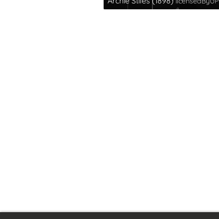
Archie Stiles (1898)
licensedByUP