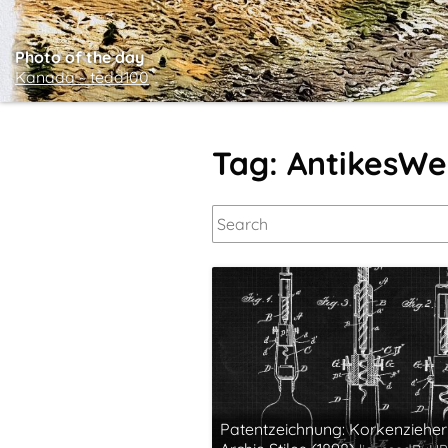
Photo of the day
Kanada ~ tedd100
Tag: AntikesW
Patentzeichnung: Korkenzieher